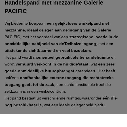
Handelspand met mezzanine Galerie
PACIFIC
Wij bieden te
koop
aan
een gelijkvloers winkelpand met
mezzanine
, ideaal gelegen
aan de'ingang van de Galerie
PACIFIC
, met het voordeel van'een
strategische locatie in de
onmiddellijke nabijheid van de'Delhaize ingang
, met
een
uitstekende zichtbaarheid en veel bezoekers
.
Het pand wordt
momenteel gebruikt als behandelruimte
en
wordt
verhuurd verkocht in de huidige'staat
, wat
een zeer
goede onmiddellijke huuropbrengst
garandeert
. Het heeft
ook'een
onafhankelijke externe toegang die rechtstreeks
toegang geeft tot de zaak
, een echte functionele troef die
zeldzaam is in een winkelcentrum.
Het pand bestaat uit verschillende ruimtes, waaronder
één die
nog beschikbaar is
, wat een ideale gelegenheid biedt :
voor een
investeerder
die op zoek is naar'een veilig en
winstgevend pand,