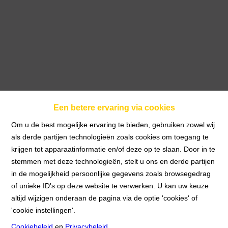
Een betere ervaring via cookies
Om u de best mogelijke ervaring te bieden, gebruiken zowel wij
als derde partijen technologieën zoals cookies om toegang te
krijgen tot apparaatinformatie en/of deze op te slaan. Door in te
Handelsruimte
stemmen met deze technologieën, stelt u ons en derde partijen
in de mogelijkheid persoonlijke gegevens zoals browsegedrag
of unieke ID's op deze website te verwerken. U kan uw keuze
Home
Te koop
Handelsruimte
altijd wijzigen onderaan de pagina via de optie 'cookies' of
'cookie instellingen'.
Cookiebeleid
en
Privacybeleid
.