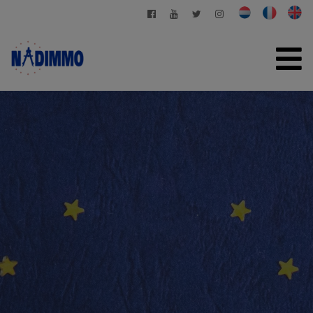
HOME
TE KOOP
TE HUUR
PARTICULIER BEHEER
CONTACT
GRATIS SCHATTING
+32 2 280 03 03