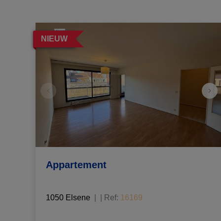
NIEUW
Appartement
1050 Elsene
|
Ref
: 
16169