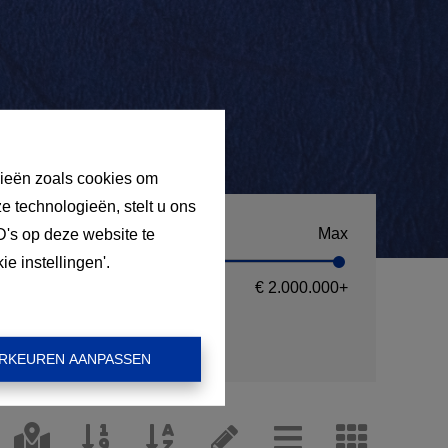
gieën zoals cookies om
e technologieën, stelt u ons
n
Max
D's op deze website te
e instellingen'.
0
€ 2.000.000
+
RKEUREN AANPASSEN