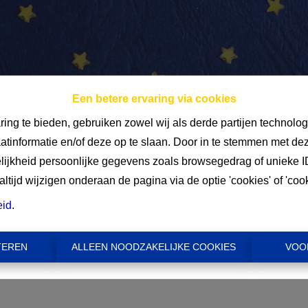
Een betere ervaring via cookies
ring te bieden, gebruiken zowel wij als derde partijen technolo
aatinformatie en/of deze op te slaan. Door in te stemmen met dez
Mi
elijkheid persoonlijke gegevens zoals browsegedrag of unieke I
tijd wijzigen onderaan de pagina via de optie 'cookies' of 'cooki
€ 
eid
.
TEREN
ALLEEN NOODZAKELIJKE COOKIES
VOO