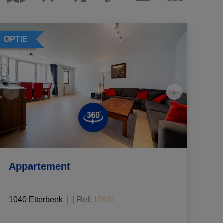
OPTIE
Appartement
1040 Etterbeek
|
Ref
: 
15931