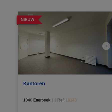
NIEUW
Kantoren
1040 Etterbeek
|
Ref
: 
16143