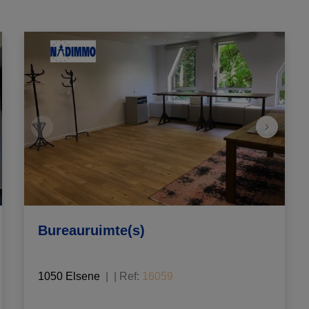
Bureauruimte(s)
1050 Elsene
|
Ref
: 
16059