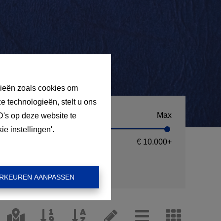
gieën zoals cookies om
e technologieën, stelt u ons
n
Max
D's op deze website te
e instellingen'.
0
€ 10.000
+
RKEUREN AANPASSEN