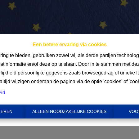
Een betere ervaring via cookies
ring te bieden, gebruiken zowel wij als derde partijen technolo
aatinformatie en/of deze op te slaan. Door in te stemmen met dez
Mi
elijkheid persoonlijke gegevens zoals browsegedrag of unieke I
tijd wijzigen onderaan de pagina via de optie 'cookies' of 'cooki
€ 
eid
.
TEREN
ALLEEN NOODZAKELIJKE COOKIES
VOO