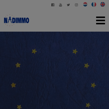
HOME
TE KOOP
TE HUUR
PARTICULIER BEHEER
CONTACT
GRATIS SCHATTING
+32 2 280 03 03