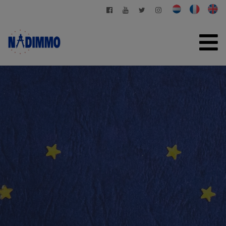
HOME
TE KOOP
TE HUUR
PARTICULIER BEHEER
CONTACT
GRATIS SCHATTING
+32 2 280 03 03