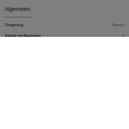
Algemeen
Omgeving
Bureel
Aantal verdiepingen
3
Aantal slaapkamers
1
Aantal badkamers
1
Aantal douchekamers
2
Aantal toiletten
4
Bewoonbare oppervlakte
20 m²
Grondoppervlakte
140 m²
Voorgevel
6 m