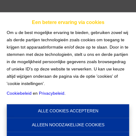
Een betere ervaring via cookies
GEMEUBILEERD
Om u de best mogelijke ervaring te bieden, gebruiken zowel wij
als derde partijen technologieën zoals cookies om toegang te
SLAAPKAMER + TUIN
krijgen tot apparaatinformatie en/of deze op te slaan. Door in te
stemmen met deze technologieën, stelt u ons en derde partijen
in de mogelijkheid persoonlijke gegevens zoals browsegedrag
Home
Te Huur
GEMEUBILEERD
of unieke ID's op deze website te verwerken. U kan uw keuze
SLAAPKAMER + TUIN
altijd wijzigen onderaan de pagina via de optie 'cookies' of
'cookie instellingen'.
Cookiebeleid
en
Privacybeleid
.
€ 600
1040 Bruxelles 4
Ref:
10061
ALLE COOKIES ACCEPTEREN
ALLEEN NOODZAKELIJKE COOKIES