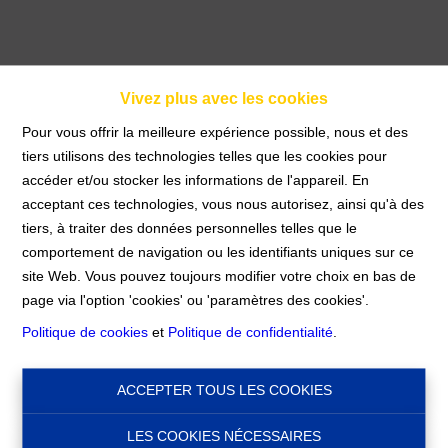
Vivez plus avec les cookies
Commerce - Rez-de-
Pour vous offrir la meilleure expérience possible, nous et des
tiers utilisons des technologies telles que les cookies pour
chausée
accéder et/ou stocker les informations de l'appareil. En
acceptant ces technologies, vous nous autorisez, ainsi qu'à des
tiers, à traiter des données personnelles telles que le
Accueil
À Vendre
Commerce - Rez-de-
comportement de navigation ou les identifiants uniques sur ce
chausée
site Web. Vous pouvez toujours modifier votre choix en bas de
page via l'option 'cookies' ou 'paramètres des cookies'.
Politique de cookies
et
Politique de confidentialité
.
€ 100.000
1367 Ramillies
Ref:
16199
ACCEPTER TOUS LES COOKIES
LES COOKIES NÉCESSAIRES