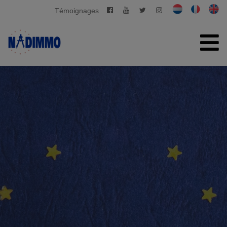
Témoignages
ACCUEIL
À VENDRE
À LOUER
GESTION PRIVATIVE
CONTACT
ESTIMATION GRATUITE
+32 2 280 03 03