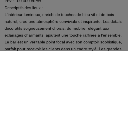
Prix : 100.000 euros
Descriptifs des lieux :
L'intérieur lumineux, enrichi de touches de bleu vif et de bois
naturel, crée une atmosphère conviviale et inspirante. Les détails
décoratifs soigneusement choisis, du mobilier élégant aux
éclairages charmants, ajoutent une touche raffinée à l'ensemble.
Le bar est un véritable point focal avec son comptoir sophistiqué,
parfait pour recevoir les clients dans un cadre stylé. Les grandes
fenêtres et la véranda assurent une luminosité naturelle optimale,
mettant en valeur chaque recoin de cet espace convivial. La salle
principale de 52 places est idéale pour accueillir des clients
désireux de savourer un moment de détente dans un
environnement chic et moderne. Les éléments décoratifs tels que
les miroirs muraux et les luminaires créent un jeu de reflets
enchanteur, enrichissant l'expérience visuelle. Une terrasse de 54
places complète lensemble pour lété, ainsi quun énorme parking
privatif. Ce local commercial dispose d'une surface habitable au
besoin et un entrepôt de +- 100M2 et offre un immense potentiel
pour devenir le lieu incontournable du coin. Sa localisation