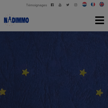
Témoignages
ACCUEIL
À VENDRE
À LOUER
GESTION PRIVATIVE
CONTACT
ESTIMATION GRATUITE
+32 2 280 03 03