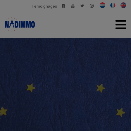
Témoignages
ACCUEIL
À VENDRE
À LOUER
GESTION PRIVATIVE
CONTACT
ESTIMATION GRATUITE
+32 2 280 03 03