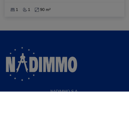
1
1
90 m²
NADIMMO S.A.
Rue FROISSART 35-37
1040 ETTERBEEK (BRUXELLES 4)
Tél. : 00322-280.03.03
Fax : 00322-280.15.08
Mail : info@nadimmo.be