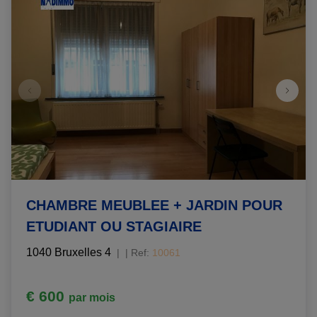
CHAMBRE MEUBLEE + JARDIN POUR
ETUDIANT OU STAGIAIRE
1040 Bruxelles 4
|
Ref
: 
10061
€ 600
par mois