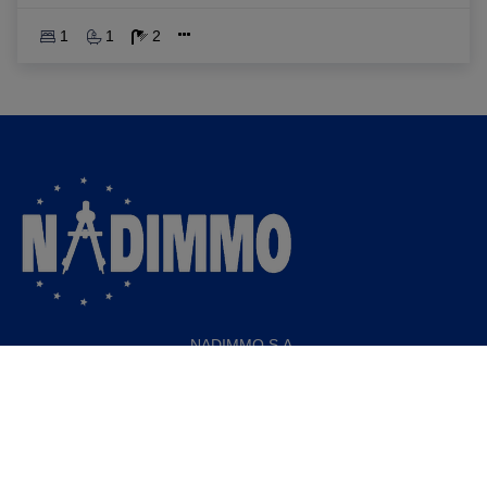
1
1
2
NADIMMO S.A.
Rue FROISSART 35-37
1040 ETTERBEEK (BRUXELLES 4)
Tél. : 00322-280.03.03
Fax : 00322-280.15.08
Mail : info@nadimmo.be