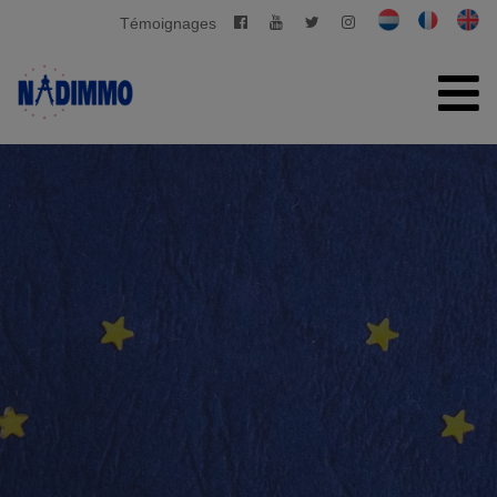
Témoignages
ACCUEIL
À VENDRE
À LOUER
GESTION PRIVATIVE
CONTACT
ESTIMATION GRATUITE
+32 2 280 03 03