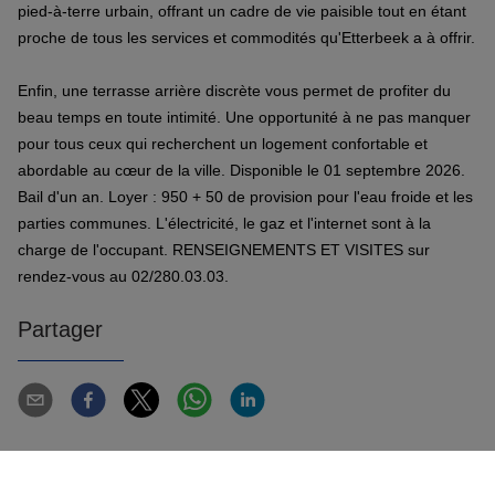
pied-à-terre urbain, offrant un cadre de vie paisible tout en étant
proche de tous les services et commodités qu'Etterbeek a à offrir.
Enfin, une terrasse arrière discrète vous permet de profiter du
beau temps en toute intimité. Une opportunité à ne pas manquer
pour tous ceux qui recherchent un logement confortable et
abordable au cœur de la ville. Disponible le 01 septembre 2026.
Bail d'un an. Loyer : 950 + 50 de provision pour l'eau froide et les
parties communes. L'électricité, le gaz et l'internet sont à la
charge de l'occupant. RENSEIGNEMENTS ET VISITES sur
rendez-vous au 02/280.03.03.
Partager
1
1
65 m²