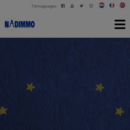
Témoignages
ACCUEIL
À VENDRE
À LOUER
GESTION PRIVATIVE
CONTACT
ESTIMATION GRATUITE
+32 2 280 03 03