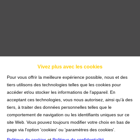
Vivez plus avec les cookies
APPARTEMENT MEUBLE 1
Pour vous offrir la meilleure expérience possible, nous et des
tiers utilisons des technologies telles que les cookies pour
CHAMBRE
accéder et/ou stocker les informations de l'appareil. En
acceptant ces technologies, vous nous autorisez, ainsi qu'à des
tiers, à traiter des données personnelles telles que le
Accueil
À Louer
APPARTEMENT MEUBLE
comportement de navigation ou les identifiants uniques sur ce
1 CHAMBRE
site Web. Vous pouvez toujours modifier votre choix en bas de
page via l'option 'cookies' ou 'paramètres des cookies'.
Politique de cookies
et
Politique de confidentialité
.