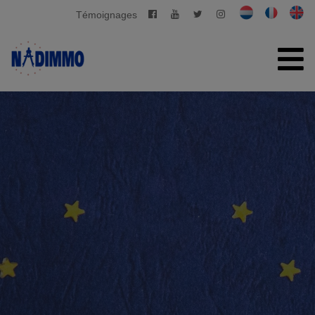
Témoignages
ACCUEIL
À VENDRE
À LOUER
GESTION PRIVATIVE
CONTACT
ESTIMATION GRATUITE
+32 2 280 03 03