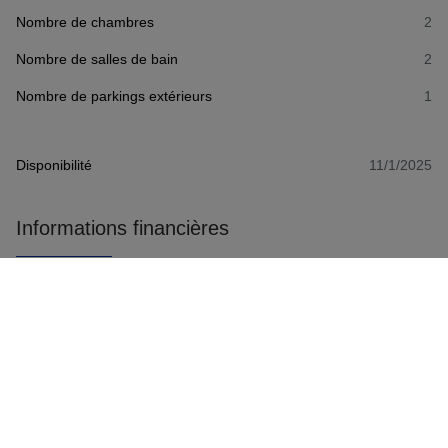
Nombre de chambres
2
Nombre de salles de bain
2
Nombre de parkings extérieurs
1
Disponibilité
11/1/2025
Informations financières
Prix
€ 1.500
Charges locataire
€ 175
Confort/Équipements
Type chauffage
Non communiqué