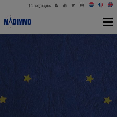
Témoignages
ACCUEIL
À VENDRE
À LOUER
GESTION PRIVATIVE
CONTACT
ESTIMATION GRATUITE
+32 2 280 03 03