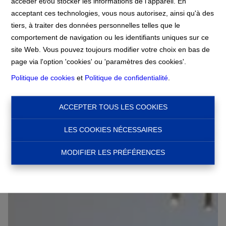
accéder et/ou stocker les informations de l'appareil. En
acceptant ces technologies, vous nous autorisez, ainsi qu'à des
tiers, à traiter des données personnelles telles que le
Accueil
À Louer
Bel appartement meublé 3
comportement de navigation ou les identifiants uniques sur ce
chambre
site Web. Vous pouvez toujours modifier votre choix en bas de
page via l'option 'cookies' ou 'paramètres des cookies'.
Politique de cookies
et
Politique de confidentialité
.
€ 2.300
1160 Auderghem
Ref:
13708
ACCEPTER TOUS LES COOKIES
LES COOKIES NÉCESSAIRES
NOUVEAU
MODIFIER LES PRÉFÉRENCES