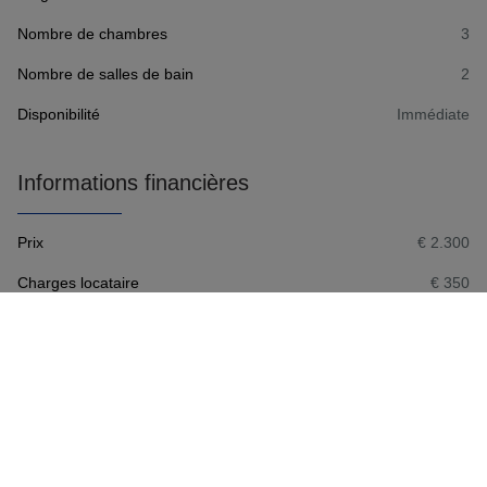
Nombre de chambres
3
Nombre de salles de bain
2
Disponibilité
Immédiate
Informations financières
Prix
€ 2.300
Charges locataire
€ 350
Confort/Équipements
Type chauffage
Non communiqué
Chauffage
Central