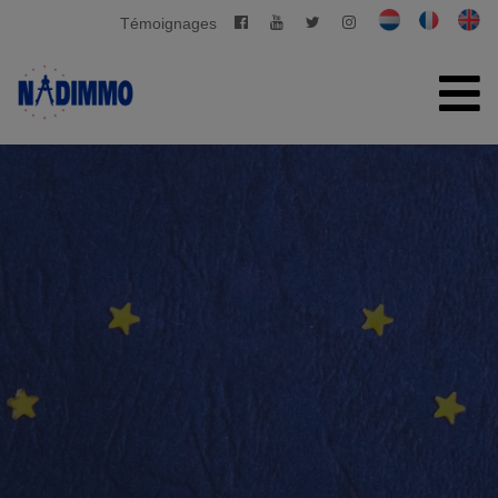
Témoignages
ACCUEIL
À VENDRE
À LOUER
GESTION PRIVATIVE
CONTACT
ESTIMATION GRATUITE
+32 2 280 03 03