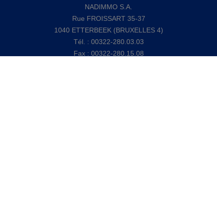
NADIMMO S.A.
Rue FROISSART 35-37
1040 ETTERBEEK (BRUXELLES 4)
Tél. : 00322-280.03.03
Fax : 00322-280.15.08
Mail : info@nadimmo.be
Numéro d'entreprise : 0437 135 448 - BIC: GKCCBEBB
- Compte tiers: Belfius : BE23 0689 3309 7991 - RC
Professionnelle : Concordia n°730390160
Agent immobilier agréé - Belgique - IPI 104622
Soumis au code de déontologie suivant l'arrêté royal du 27
septembre 2006