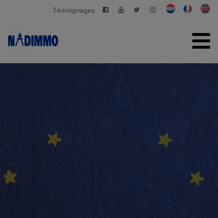
Témoignages
ACCUEIL
À VENDRE
À LOUER
GESTION PRIVATIVE
CONTACT
ESTIMATION GRATUITE
+32 2 280 03 03