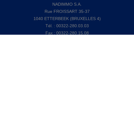
NADIMMO S.A.
Rue FROISSART 35-37
1040 ETTERBEEK (BRUXELLES 4)
Tél. : 00322-280.03.03
Fax : 00322-280.15.08
Mail : info@nadimmo.be
Numéro d'entreprise : 0437 135 448 - BIC: GKCCBEBB
- Compte tiers: Belfius : BE23 0689 3309 7991 - RC
Professionnelle : Concordia n°730390160
Agent immobilier agréé - Belgique - IPI 104622
Soumis au code de déontologie suivant l'arrêté royal du 27
septembre 2006