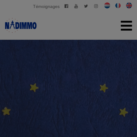
Témoignages
ACCUEIL
À VENDRE
À LOUER
GESTION PRIVATIVE
CONTACT
ESTIMATION GRATUITE
+32 2 280 03 03