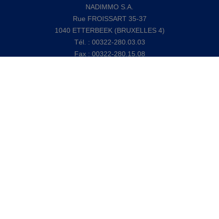
NADIMMO S.A.
Rue FROISSART 35-37
1040 ETTERBEEK (BRUXELLES 4)
Tél. : 00322-280.03.03
Fax : 00322-280.15.08
Mail : info@nadimmo.be
Numéro d'entreprise : 0437 135 448 - BIC: GKCCBEBB
- Compte tiers: Belfius : BE23 0689 3309 7991 - RC
Professionnelle : Concordia n°730390160
Agent immobilier agréé - Belgique - IPI 104622
Soumis au code de déontologie suivant l'arrêté royal du 27
septembre 2006