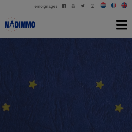
Témoignages
ACCUEIL
À VENDRE
À LOUER
GESTION PRIVATIVE
CONTACT
ESTIMATION GRATUITE
+32 2 280 03 03